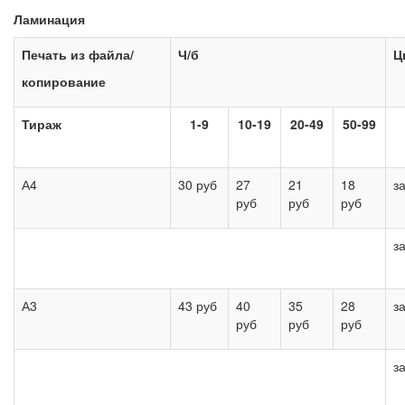
Ламинация
Печать из файла/
Ч/б
Ц
копирование
Тираж
1-9
10-19
20-49
50-99
А4
30 руб
27
21
18
з
руб
руб
руб
з
А3
43 руб
40
35
28
з
руб
руб
руб
з