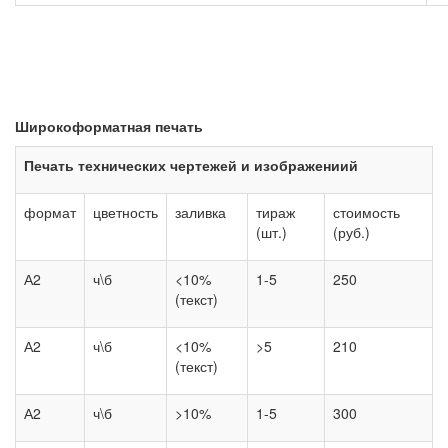
Широкоформатная печать
Печать технических чертежей и изображениий
формат
цветность
заливка
тираж
стоимость
(шт.)
(руб.)
А2
ч\б
<10%
1-5
250
(текст)
А2
ч\б
<10%
>5
210
(текст)
А2
ч\б
>10%
1-5
300