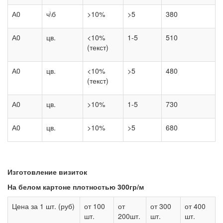
А0
ч\б
>10%
>5
380
А0
цв.
<10%
1-5
510
(текст)
А0
цв.
<10%
>5
480
(текст)
А0
цв.
>10%
1-5
730
А0
цв.
>10%
>5
680
Изготовление визиток
На белом картоне плотностью 300гр/м
Цена за 1 шт. (руб)
от 100
от
от 300
от 400
шт.
200шт.
шт.
шт.